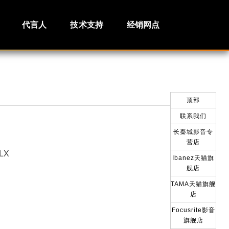
代言人
技术支持
经销网点
顶部
联系我们
长秦城影音专
营店
LX
Ibanez天猫旗
舰店
TAMA天猫旗舰
店
Focusrite影音
旗舰店