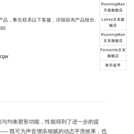
RunningMan
天猫旗舰店
产品，事先联系以下客服，详细咨询产品报价、运
Laney京东旗
舰店
80
RunningMan
京东旗舰店
Focusrite京东
icgw
旗舰店
衡升提琴
控制功能与均衡塑形功能，性能得到了进一步的提
选项 —— 既可为声音增添细腻的动态平滑效果，也