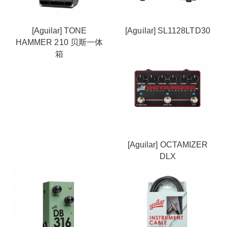
[Aguilar] TONE
[Aguilar] SL1128LTD30
HAMMER 210 贝斯一体
箱
[Aguilar] OCTAMIZER
DLX