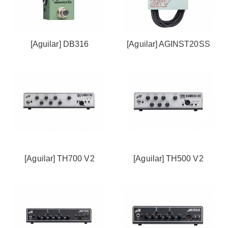
[Aguilar] DB316
[Aguilar] AGINST20SS
[Aguilar] TH700 V2
[Aguilar] TH500 V2