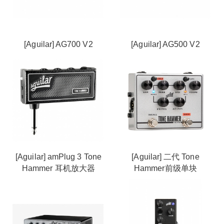
[Aguilar] AG700 V2
[Aguilar] AG500 V2
[Aguilar] amPlug 3 Tone
[Aguilar] 二代 Tone
Hammer 耳机放大器
Hammer前级单块