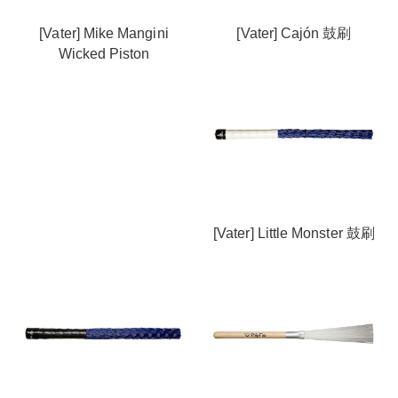
[Vater] Mike Mangini
[Vater] Cajón 鼓刷
Wicked Piston
[Vater] Little Monster 鼓刷