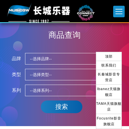
商品查询
顶部
品牌
联系我们
类型
长秦城影音专
营店
Ibanez天猫旗
系列
舰店
TAMA天猫旗舰
店
Focusrite影音
旗舰店