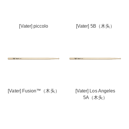
[Vater] piccolo
[Vater] 5B（木头）
[Vater] Fusion™（木头）
[Vater] Los Angeles
5A（木头）