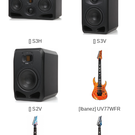
[] S3H
[] S3V
[] S2V
[Ibanez] UV77WFR