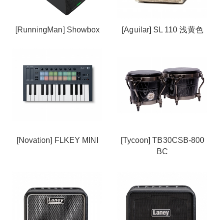
[RunningMan] Showbox
[Aguilar] SL 110 浅黄色
[Novation] FLKEY MINI
[Tycoon] TB30CSB-800
BC