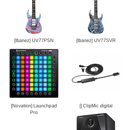
[Ibanez] UV77PSN
[Ibanez] UV77SVR
[Novation] Launchpad
[] ClipMic digital
Pro