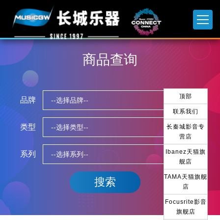
商品查询
顶部
品牌
联系我们
类型
长秦城影音专
营店
Ibanez天猫旗
系列
舰店
TAMA天猫旗舰
店
Focusrite影音
旗舰店