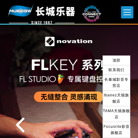
顶部
联系我们
长秦城影音专
营店
Ibanez天猫旗
舰店
TAMA天猫旗舰
店
Focusrite影音
旗舰店