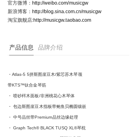
官方微博：
http://weibo.com/musicgw
新浪博客：
http://blog.sina.com.cn/musicgw
淘宝旗舰店:
http://musicgw.taobao.com
产品信息
品牌介绍
・Atlas-5 5拼斯图崖豆木/紫芯苏木琴颈
带KTS™钛合金琴筋
・ 喷砂梣木面板/非洲桃花心木琴体
・ 包边斯图崖豆木指板带鲍鱼贝椭圆镶嵌
・ 中号品丝带Premium品丝边缘处理
・ Graph Tech® BLACK TUSQ XL®琴枕