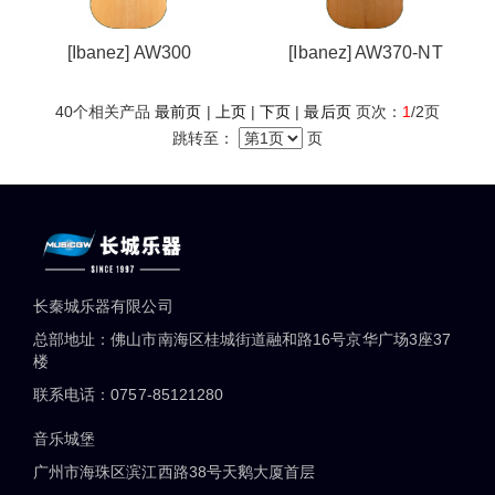
[Ibanez] AW300
[Ibanez] AW370-NT
40
个相关产品
最前页
|
上页
|
下页
|
最后页
页次：
1
/2页
跳转至：
页
长秦城乐器有限公司
总部地址：佛山市南海区桂城街道融和路16号京华广场3座37
楼
联系电话：0757-85121280
音乐城堡
广州市海珠区滨江西路38号天鹅大厦首层