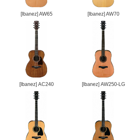
[Ibanez] AW65
[Ibanez] AW70
[Ibanez] AC240
[Ibanez] AW250-LG