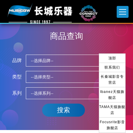
商品查询
顶部
品牌
联系我们
类型
长秦城影音专
营店
Ibanez天猫旗
系列
舰店
TAMA天猫旗舰
店
Focusrite影音
旗舰店