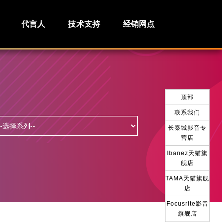
代言人
技术支持
经销网点
顶部
联系我们
长秦城影音专
营店
Ibanez天猫旗
舰店
TAMA天猫旗舰
店
Focusrite影音
旗舰店