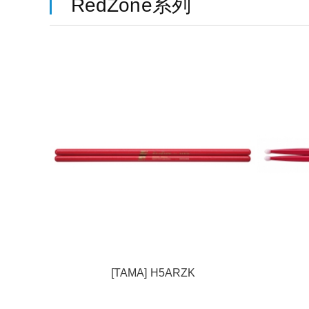
RedZone系列
[TAMA] H5ARZK