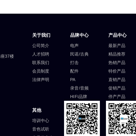
关于我们
品牌中心
产品中心
公司简介
电声
最新产品
人才招聘
民谣/古典
精品推荐
座37楼
联系我们
打击
热销产品
会员制度
配件
特价产品
法律声明
PA
直销产品
录音/音频
促销产品
HIFI品牌
停产产品
其他
培训中心
音色试听