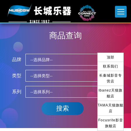
商品查询
顶部
品牌
联系我们
类型
长秦城影音专
营店
Ibanez天猫旗
系列
舰店
TAMA天猫旗舰
店
Focusrite影音
旗舰店