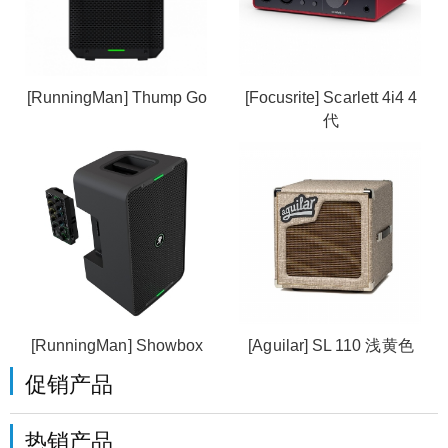
[RunningMan] Thump Go
[Focusrite] Scarlett 4i4 4
代
[RunningMan] Showbox
[Aguilar] SL 110 浅黄色
促销产品
热销产品