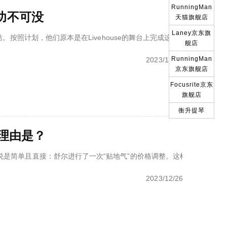
RunningMan
统功不可没
天猫旗舰店
Laney京东旗
深圳站。按照计划，他们原本是在Livehouse的舞台上完成这次演出，结
舰店
RunningMan
2023/12/27
京东旗舰店
Focusrite京东
旗舰店
衡升提琴
的理由是？
说是简单且直接：舒尔进行了一次“贴地气”的价格调整。这样一来，就凸
2023/12/26