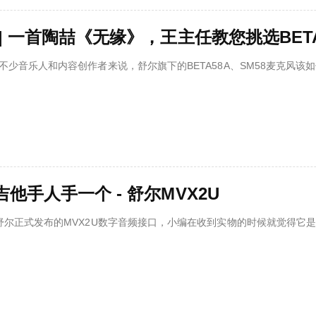
 | 一首陶喆《无缘》，王主任教您挑选BETA
不少音乐人和内容创作者来说，舒尔旗下的BETA58A、SM58麦克风
他手人手一个 - 舒尔MVX2U
舒尔正式发布的MVX2U数字音频接口，小编在收到实物的时候就觉得它是