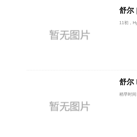
舒尔 
11初，
舒尔
稍早时间