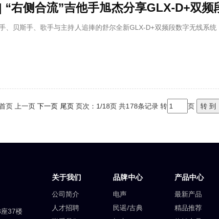
 | “右侧合流”吉他手旭杰分享GLX-D+
手、贝斯手、歌手与主持人追捧的舒尔全新GLX-D+双频段数字无线系统，相信大家
首页 上一页
下一页
尾页
页次：1/18页 共178条记录 转
页
关于我们
品牌中心
产品中心
公司简介
电声
最新产品
人才招聘
民谣/古典
精品推荐
座37楼