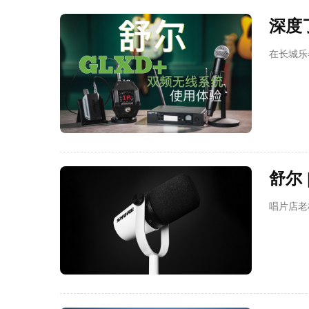
深度
在长城乐
舒尔 
唱片店老