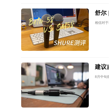
舒尔
相信对于
建议吉
8月中旬