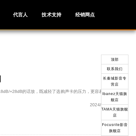
代言人
技术支持
经销网点
顶部
联系我们
测
长秦城影音专
营店
18dB/+28dB的话放，既减轻了选购声卡的压力，更容易匹配性价比的
Ibanez天猫旗
舰店
2024/3/29
TAMA天猫旗舰
店
Focusrite影音
旗舰店